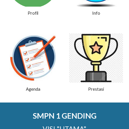
Profil
Info
Agenda
Prestasi
SMPN 1 GENDING
VISI
"UTAMA"