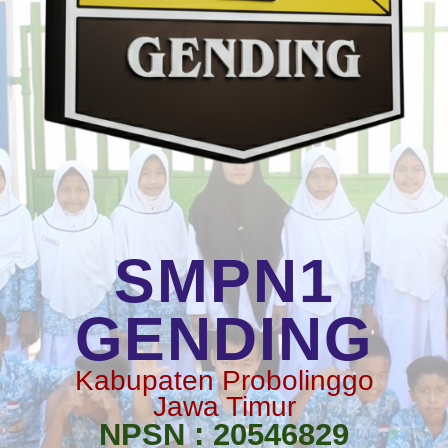
SMPN1
GENDING
Kabupaten Probolinggo
Jawa Timur
NPSN : 20546829